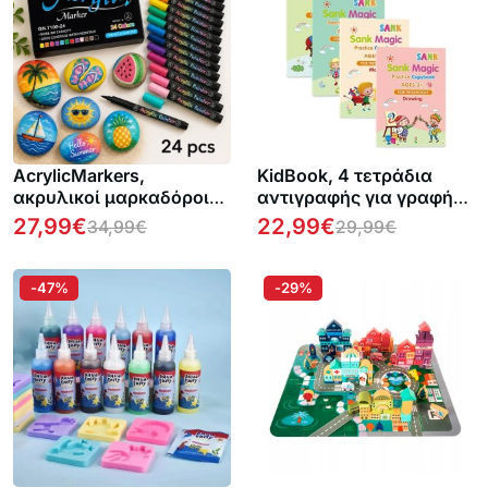
AcrylicMarkers,
KidBook, 4 τετράδια
ακρυλικοί μαρκαδόροι
αντιγραφής για γραφή
(24 τμχ)
και ζωγραφική με το
27,99
€
22,99
€
34,99
€
29,99
€
Μαγικό στυλό, τα οποία
σβήνουν αυτόματα όταν
στεγνώνουν
-47%
-29%