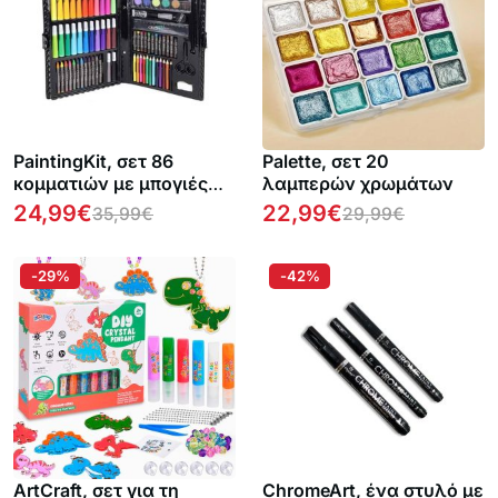
PaintingKit, σετ 86
Palette, σετ 20
κομματιών με μπογιές
λαμπερών χρωμάτων
και άλλα αξεσουάρ
24,99
€
22,99
€
35,99
€
29,99
€
κατάλληλο για ενήλικες
και παιδιά
-29%
-42%
ArtCraft, σετ για τη
ChromeArt, ένα στυλό με