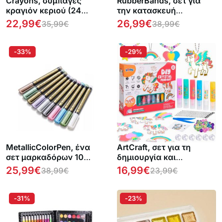
Crayons, συμπαγές
RubberBands, σετ για
κραγιόν κεριού (24
την κατασκευή
κομμάτια)
βραχιολιών, μενταγιόν
22,99
€
26,99
€
35,99
€
38,99
€
και άλλων αξεσουάρ
-33%
-29%
MetallicColorPen, ένα
ArtCraft, σετ για τη
σετ μαρκαδόρων 10
δημιουργία και
τεμαχίων για σχεδιασμό
κατασκευή κρεμαστών
25,99
€
16,99
€
38,99
€
23,99
€
-31%
-23%