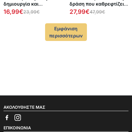
δημιουργία και
δράση που καθρεφτίζει
κατασκευή κρεμαστών
(3 κομμάτια)
16,99
€
27,99
€
23,99
€
47,99
€
Εμφάνιση
περισσότερων
ΑΚΟΛΟΥΘΉΣΤΕ ΜΑΣ
ΕΠΙΚΟΙΝΩΝΊΑ