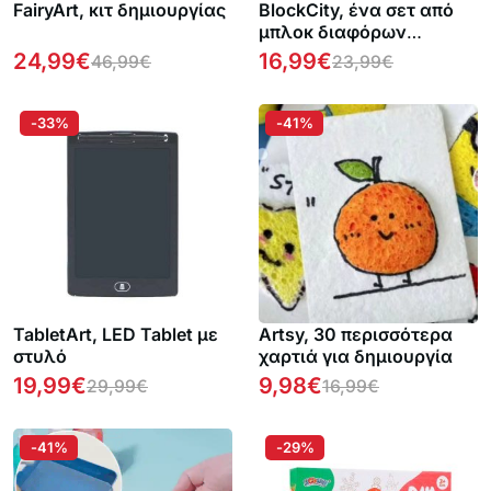
FairyArt, κιτ δημιουργίας
BlockCity, ένα σετ από
μπλοκ διαφόρων
σχημάτων με βολικό
24,99
€
16,99
€
46,99
€
23,99
€
κουτί και ταπετσαρία
παιχνιδιού
-33%
-41%
TabletArt, LED Tablet με
Artsy, 30 περισσότερα
στυλό
χαρτιά για δημιουργία
19,99
€
9,98
€
29,99
€
16,99
€
-41%
-29%