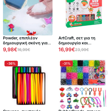
Powder, επιπλέον
ArtCraft, σετ για τη
δημιουργική σκόνη για
δημιουργία και
το σετ FairyArt (2
κατασκευή κρεμαστών
9,98
€
16,99
€
16,99
€
23,99
€
τεμάχια)
-36%
-31%