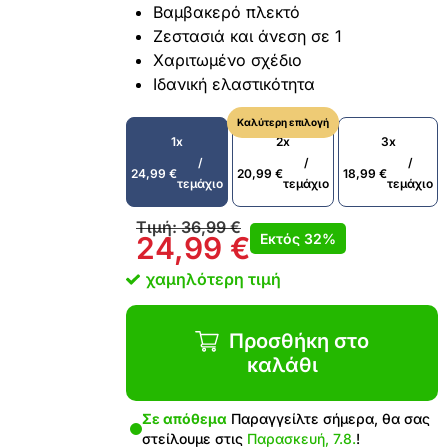
Βαμβακερό πλεκτό
Ζεστασιά και άνεση σε 1
Χαριτωμένο σχέδιο
Ιδανική ελαστικότητα
Καλύτερη επιλογή
1x
2x
3x
/
/
/
24,99
€
20,99
€
18,99
€
τεμάχιο
τεμάχιο
τεμάχιο
Τιμή:
36,99
€
Εκτός
32%
24,99
€
χαμηλότερη τιμή
Προσθήκη στο
καλάθι
Σε απόθεμα
Παραγγείλτε σήμερα, θα σας
στείλουμε στις
Παρασκευή, 7.8.
!