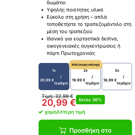
δωμάτιο
Υψηλής ποιότητας υλικό
Εύκολο στη χρήση – απλά
τοποθετήστε το τραπεζομάντιλο στη
μέση του τραπεζιού
Ιδανικό για εορταστικά δείπνα,
οικογενειακές συγκεντρώσεις ή
πάρτι Πρωτοχρονιάς
Καλύτερη επιλογή
1x
2x
3x
/
/
/
20,99
€
19,99
€
18,99
€
τεμάχιο
τεμάχιο
τεμάχιο
Τιμή:
32,99
€
Εκτός
36%
20,99
€
χαμηλότερη τιμή
Προσθήκη στο