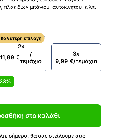
 πλακιδίων μπάνιου, αυτοκινήτου, κ.λπ.
Καλύτερη επιλογή
2x
3x
/
11,99
€
τεμάχιο
9,99
€
/τεμάχιο
33%
οσθήκη στο καλάθι
τε σήμερα, θα σας στείλουμε στις