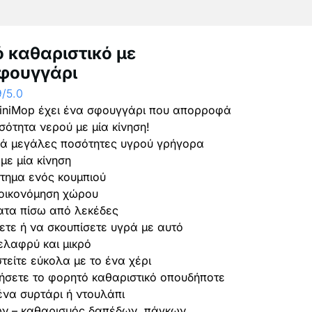
 καθαριστικό με
φουγγάρι
9/5.0
MiniMop έχει ένα σφουγγάρι που απορροφά
σότητα νερού με μία κίνηση!
ά μεγάλες ποσότητες υγρού γρήγορα
με μία κίνηση
άτημα ενός κουμπιού
ξοικονόμηση χώρου
ατα πίσω από λεκέδες
ετε ή να σκουπίσετε υγρά με αυτό
 ελαφρύ και μικρό
στείτε εύκολα με το ένα χέρι
ήσετε το φορητό καθαριστικό οπουδήποτε
 ένα συρτάρι ή ντουλάπι
ων – καθαρισμός δαπέδων, πάγκων