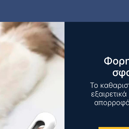
Φορη
σφ
Το καθαριστ
εξαιρετικά
απορροφά