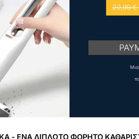
20,99
€
PAYM
Μια 
π
ΚΑ - ΕΝΑ ΔΙΠΛΩΤΟ ΦΟΡΗΤΟ ΚΑΘΑΡΙΣΤ