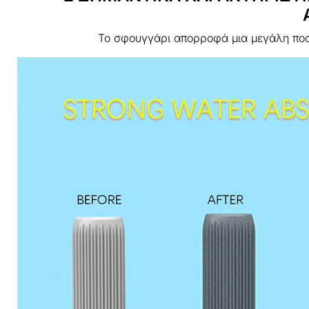
Το σφουγγάρι απορροφά μια μεγάλη ποσότ