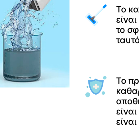
Το κ
είναι
το σφ
ταυτ
Το πρ
καθαρ
αποθη
είναι
είναι