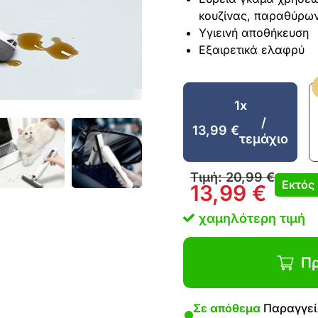
κουζίνας, παραθύρων,
Υγιεινή αποθήκευση
Εξαιρετικά ελαφρύ
1x
/
13,99
€
τεμάχιο
Τιμή:
20,99
€
Εκτός
13,99
€
χαμηλότερη τιμή
Πρ
Σε απόθεμα
Παραγγείλ