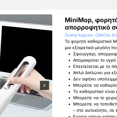
MiniMop, φορητό
απορροφητικό σ
Ocena kupcev: Odlično 4.
Το φορητό καθαριστικό 
μια εξαιρετικά μεγάλη πο
Σφουγγάρι, απορροφ
Απομακρύνει το υγρό 
Επεκτείνεται με το π
Απλά διπλώνει για ε
Δεν αφήνει υπολείμμ
Μπορείτε να καθαρίσ
Το καθαριστικό είναι
Μπορείτε να το χειρι
Μπορείτε να τοποθετ
– στο αυτοκίνητο, σε
Ευρεία γκάμα χρήσε