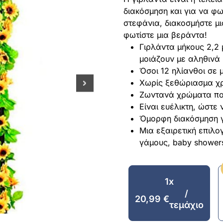
διακόσμηση και για να φω
στεφάνια, διακοσμήστε μι
φωτίστε μια βεράντα!
Γιρλάντα μήκους 2,2 
μοιάζουν με αληθινά
Όσοι 12 ηλίανθοι σε 
Χωρίς ξεθώριασμα χρ
Ζωντανά χρώματα πο
Είναι ευέλικτη, ώστε
Όμορφη διακόσμηση γ
Μια εξαιρετική επιλο
γάμους, baby showers
1x
/
20,99
€
τεμάχιο