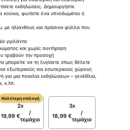
τίσετε εκδηλώσεις. Δημιουργήστε
α κούνια, φωτίστε ένα υπνοδωμάτιο ή
μ. με ηλίανθους και πράσινα φύλλα που
μία γιρλάντα
ώματος και χωρίς συντήρηση
υ τραβούν την προσοχή
 να μπορείτε να τη λυγίσετε όπως θέλετε
ια εξωτερικούς και εσωτερικούς χώρους
γή για μια ποικιλία εκδηλώσεων – γενέθλια,
, κ.λπ.
Καλύτερη επιλογή
2x
3x
/
/
19,99
€
18,99
€
τεμάχιο
τεμάχιο