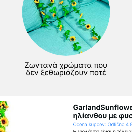
Ζωντανά χρώματα που
δεν ξεθωριάζουν ποτέ
GarlandSunflowe
ηλίανθου με φυσ
Ocena kupcev: Odlično 4.
Η γιρλάντα είναι η τέλει