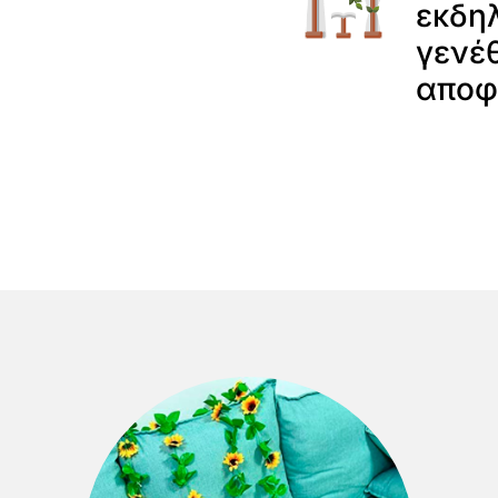
εκδη
γενέθ
αποφο