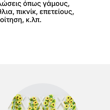
λώσεις όπως γάμους,
λια, πικνίκ, επετείους,
ίτηση, κ.λπ.