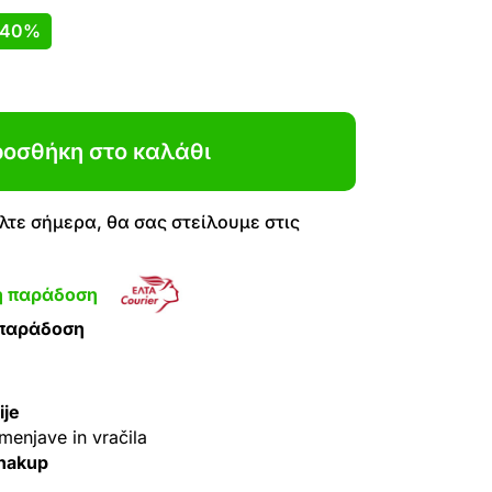
40%
οσθήκη στο καλάθι
τε σήμερα, θα σας στείλουμε στις
η παράδοση
 παράδοση
ije
menjave in vračila
 nakup