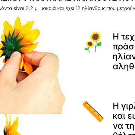
άντα είναι 2,2 μ. μακριά και έχει 12 ηλίανθους που μετρούν
Η τεχ
πράσ
ηλία
αληθ
Η γιρ
και ε
να τ