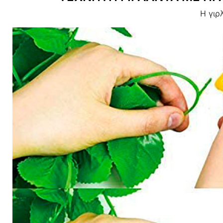
Η γιρλ