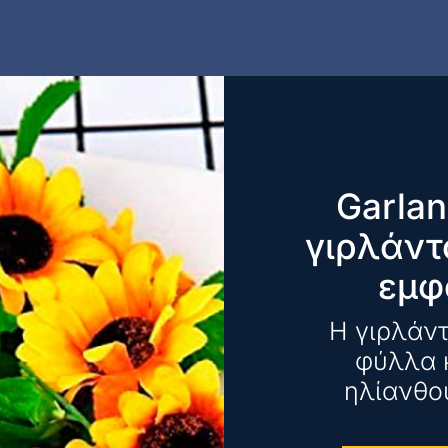
Garlan
γιρλάντ
εμφ
Η γιρλάντ
φύλλα κ
ηλίανθο