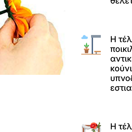
θέλετ
Η τέλ
ποικι
αντικ
κούν
υπνο
εστια
Η τέλ