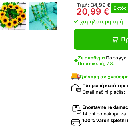
Τιμή:
34,99
€
Εκτός
20,99
€
χαμηλότερη τιμή
Πρ
Σε απόθεμα
Παραγγείλ
Παρασκευή, 7.8.
!
Γρήγορη ανιχνεύσιμ
Πληρωμή κατά την
Ostali načini plačila:
Enostavne reklamac
14 dni po nakupu za 
100% varen spletni