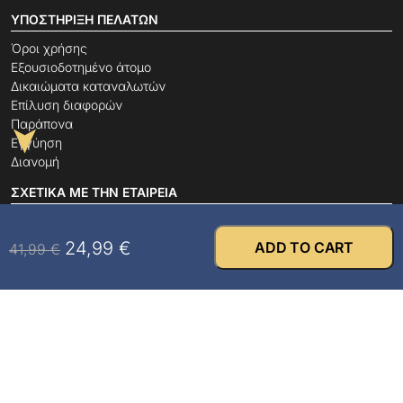
ΥΠΟΣΤΉΡΙΞΗ ΠΕΛΑΤΏΝ
Όροι χρήσης
Εξουσιοδοτημένο άτομο
Δικαιώματα καταναλωτών
Επίλυση διαφορών
Παράπονα
Εγγύηση
➤
Διανομή
ΣΧΕΤΙΚΆ ΜΕ ΤΗΝ ΕΤΑΙΡΕΊΑ
FAQ
24,99
€
ADD TO CART
41,99
€
Τρόποι πληρωμής
Πιστοποιητικά ασφαλείας