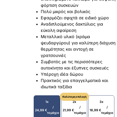
φόρτιση συσκευών
Πολύ μικρός και βολικός
Εφαρμόζει σφιχτά σε ειδικό χώρο
Αναδιπλούμενος δακτύλιος για
εύκολη αφαίρεση
Μεταλλικό υλικό (κράμα
ψευδαργύρου) για καλύτερη διάχυση
θερμότητας και αντοχή σε
γρατσουνιές
Συμβατός με τις περισσότερες
αυτοκίνητα και έξυπνες συσκευές
Υπέροχη ιδέα δώρου
Πρακτικός για επαγγελματικά και
ιδιωτικά ταξίδια
Καλύτερη επιλογή
1x
2x
3x
/
/
/
24,99
€
21,99
€
18,99
€
τεμάχιο
τεμάχιο
τεμάχιο