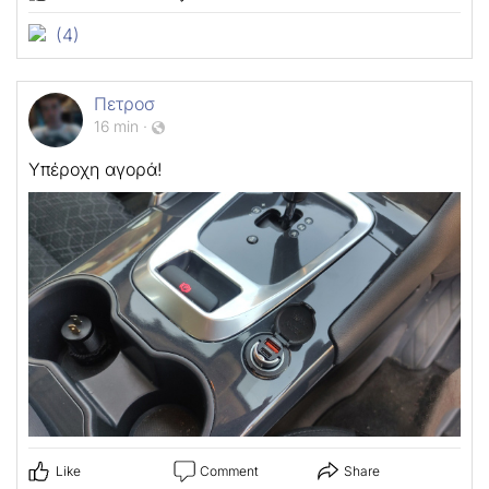
(4)
Πετροσ
16 min
·
Υπέροχη αγορά!
Like
Comment
Share