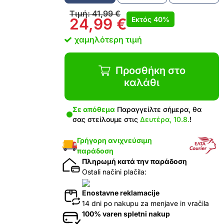
Τιμή:
41,99
€
Εκτός
40%
24,99
€
χαμηλότερη τιμή
Προσθήκη στο
καλάθι
Σε απόθεμα
Παραγγείλτε σήμερα, θα
σας στείλουμε στις
Δευτέρα, 10.8.
!
Γρήγορη ανιχνεύσιμη
παράδοση
Πληρωμή κατά την παράδοση
Ostali načini plačila:
Enostavne reklamacije
14 dni po nakupu za menjave in vračila
100% varen spletni nakup