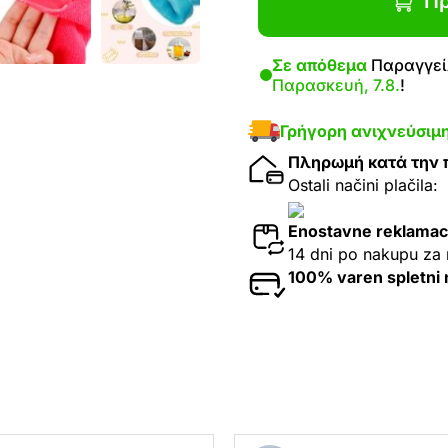
Πρ
Σε απόθεμα
Παραγγείλ
Παρασκευή, 7.8.
!
Γρήγορη ανιχνεύσιμ
Πληρωμή κατά την
Ostali načini plačila:
Enostavne reklamac
14 dni po nakupu za 
100% varen spletni