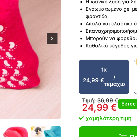
Η ιδανική λύση για ξ
Ενσωματωμένο gel με 
φροντίδα
Απαλό και ελαστικό 
Επαναχρησιμοποιήσι
Μπορούν να φορεθούν
Καθολικό μέγεθος για
1x
/
24,99
€
τεμάχιο
Τιμή:
36,99
€
Εκτός
24,99
€
χαμηλότερη τιμή