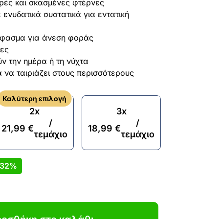
ηρές και σκασμένες φτέρνες
ενυδατικά συστατικά για εντατική
ύφασμα για άνεση φοράς
μες
 την ημέρα ή τη νύχτα
 να ταιριάζει στους περισσότερους
Καλύτερη επιλογή
2x
3x
/
/
21,99
€
18,99
€
τεμάχιο
τεμάχιο
32%