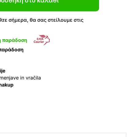
οσθήκη στο καλάθι
τε σήμερα, θα σας στείλουμε στις
η παράδοση
 παράδοση
ije
menjave in vračila
 nakup