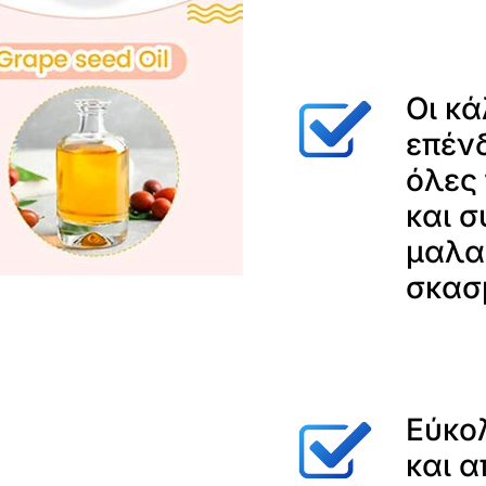
Οι κά
επένδ
όλες 
και σ
μαλα
σκασ
Εύκο
και 