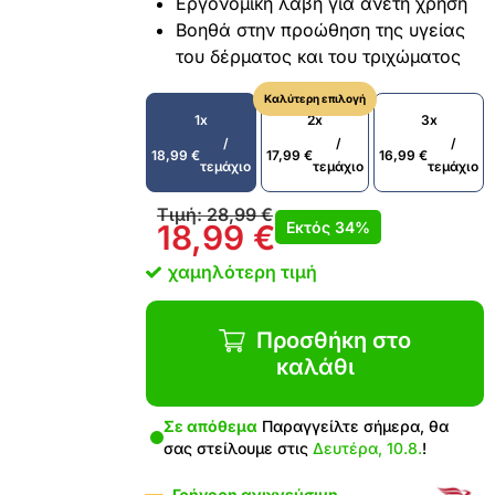
Εργονομική λαβή για άνετη χρήση
Βοηθά στην προώθηση της υγείας
του δέρματος και του τριχώματος
Καλύτερη επιλογή
1x
2x
3x
/
/
/
18,99
€
17,99
€
16,99
€
τεμάχιο
τεμάχιο
τεμάχιο
Τιμή:
28,99
€
Εκτός
34%
18,99
€
χαμηλότερη τιμή
Προσθήκη στο
καλάθι
Σε απόθεμα
Παραγγείλτε σήμερα, θα
σας στείλουμε στις
Δευτέρα, 10.8.
!
Γρήγορη ανιχνεύσιμη