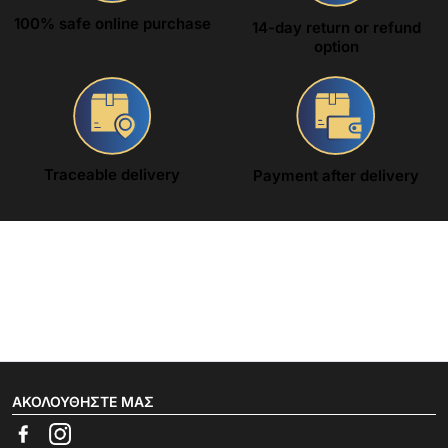
100% safe online purchase
14-day return or refund
option
Traceable delivery
Payment after delivery
ΑΚΟΛΟΥΘΉΣΤΕ ΜΑΣ