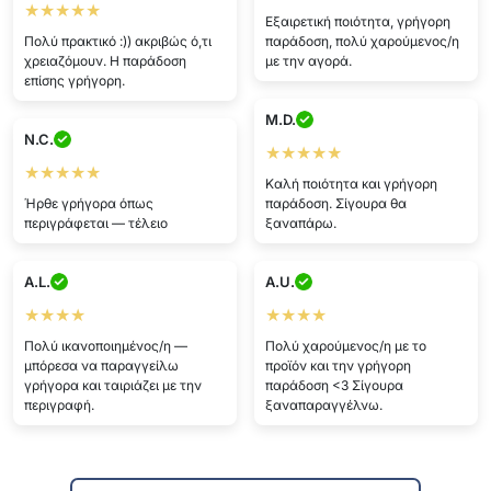
★★★★★
Εξαιρετική ποιότητα, γρήγορη
Πολύ πρακτικό :)) ακριβώς ό,τι
παράδοση, πολύ χαρούμενος/η
χρειαζόμουν. Η παράδοση
με την αγορά.
επίσης γρήγορη.
M.D.
N.C.
★★★★★
★★★★★
Καλή ποιότητα και γρήγορη
Ήρθε γρήγορα όπως
παράδοση. Σίγουρα θα
περιγράφεται — τέλειο
ξαναπάρω.
A.L.
A.U.
★★★★
★★★★
Πολύ ικανοποιημένος/η —
Πολύ χαρούμενος/η με το
μπόρεσα να παραγγείλω
προϊόν και την γρήγορη
γρήγορα και ταιριάζει με την
παράδοση <3 Σίγουρα
περιγραφή.
ξαναπαραγγέλνω.