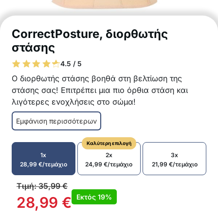
CorrectPosture, διορθωτής
στάσης
4.5 / 5
Ο διορθωτής στάσης βοηθά στη βελτίωση της
στάσης σας! Επιτρέπει μια πιο όρθια στάση και
λιγότερες ενοχλήσεις στο σώμα!
Ο διορθωτής στάσης βοηθά στη μείωση των
Εμφάνιση περισσότερων
πόνων στην πλάτη και τους ώμους
Σχεδιασμένος για αποτελεσματική διόρθωση
Καλύτερη επιλογή
της στάσης της σπονδυλικής στήλης
1x
2x
3x
Κατασκευασμένος από υλικά υψηλής
28,99
€
/τεμάχιο
24,99
€
/τεμάχιο
21,99
€
/τεμάχιο
ποιότητας και διαπνέοντα, για να
εξασφαλίζεται άνεση καθ’ όλη τη διάρκεια της
Τιμή:
35,99
€
ημέρας
Εκτός
19%
28,99
€
Μπορεί εύκολα να φορεθεί κάτω από ή πάνω