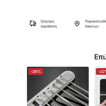
Γρήγορη
Παρακολούθ
παράδοση
πακέτων
Επι
-26%
-22