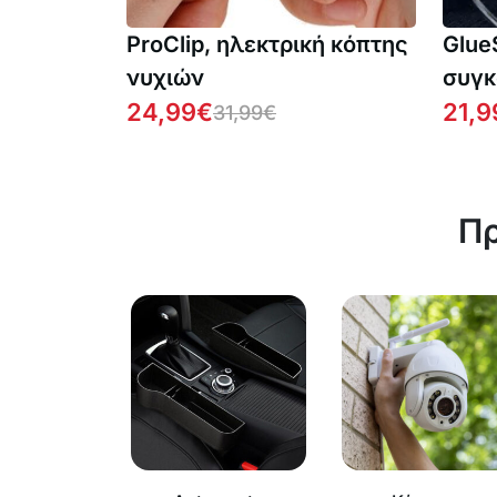
ProClip, ηλεκτρική κόπτης
Glue
νυχιών
συγκ
24,99
€
συστ
21,9
31,99
€
επισ
Πρ