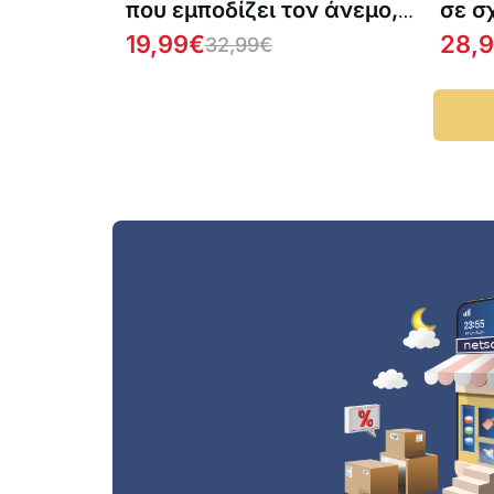
που εμποδίζει τον άνεμο,
σε σ
τη σκόνη, τον θόρυβο και
19,99
€
28,
32,99
€
τα έντομα να εισέλθουν
στο σπίτι σας