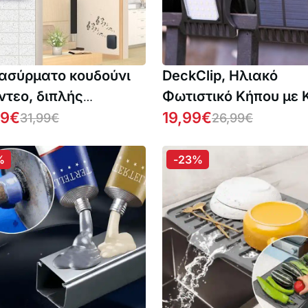
, ασύρματο κουδούνι
DeckClip, Ηλιακό
ίντεο, διπλής
Φωτιστικό Κήπου με 
ύθυνσης ήχο και
99
€
και Αισθητήρα Κίνησ
19,99
€
31,99
€
26,99
€
νευτή κίνησης
%
-23%