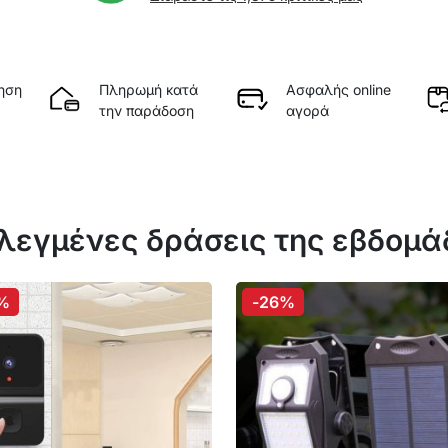
ηση
Πληρωμή κατά
Ασφαλής online
την παράδοση
αγορά
λεγμένες δράσεις της εβδομ
%
-26%