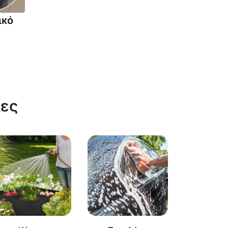
ικό
ίες