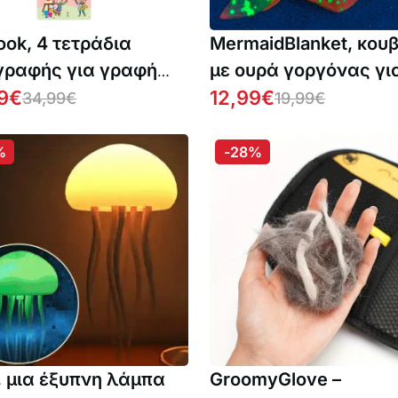
ook, 4 τετράδια
MermaidBlanket, κου
γραφής για γραφή
με ουρά γοργόνας γι
ζωγραφική με το
9
€
μωρά
12,99
€
34,99
€
19,99
€
κό στυλό, τα οποία
ουν αυτόματα όταν
%
-28%
νώνουν (1+1 ΔΩΡΕΑΝ)
y, μια έξυπνη λάμπα
GroomyGlove –