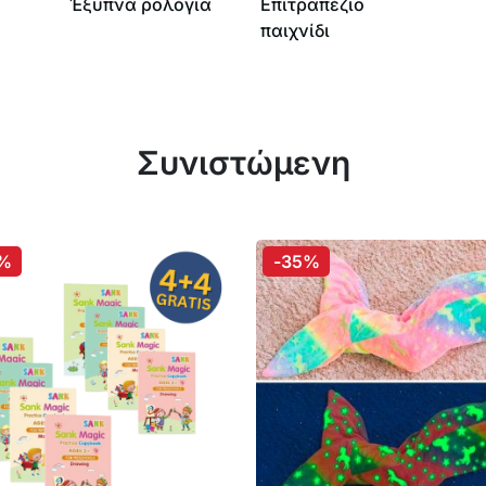
Έξυπνα ρολόγια
Επιτραπέζιο
παιχνίδι
Συνιστώμενη
%
-35%