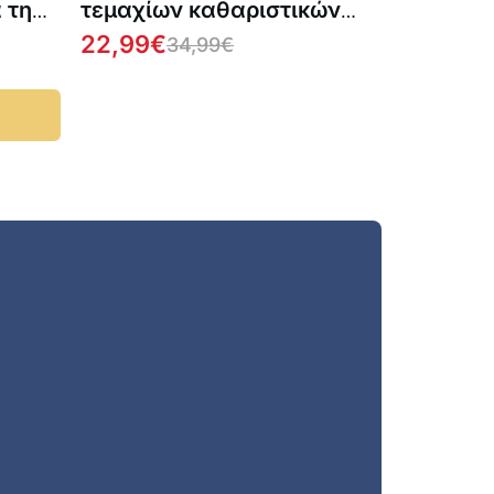
α την
τεμαχίων καθαριστικών
ράβδων για αποχετεύσεις
22,99
€
34,99
€
1 + 1 ΔΩΡΕΑΝ