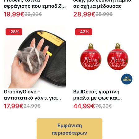
σφράγισης που εμποδίζει
σε σχήμα μέδουσας
τον άνεμο, τη σκόνη, τον
19,99
€
28,99
€
32,99
€
35,99
€
θόρυβο και τα έντομα να
εισέλθουν στο σπίτι σας
-28%
-42%
GroomyGlove –
BallDecor, γιορτινή
αντιστατικό γάντι για
μπάλα με φως και
την αφαίρεση τρίχας
τηλεχειριστήριο 1 + 1
17,99
€
44,99
€
24,99
€
76,99
€
κατοικίδιων
ΔΩΡΕΑΝ
Εμφάνιση
περισσότερων