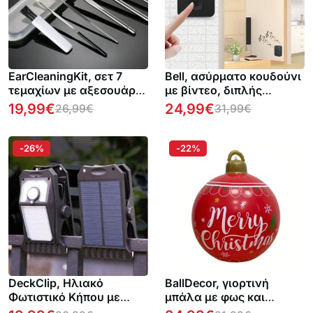
EarCleaningKit, σετ 7
Bell, ασύρματο κουδούνι
τεμαχίων με αξεσουάρ
με βίντεο, διπλής
για ασφαλή καθαρισμό
κατεύθυνσης ήχο και
19,99
€
24,99
€
26,99
€
31,99
€
αυτιών 1 + 1 ΔΩΡΕΑΝ
ανιχνευτή κίνησης
-26%
-22%
DeckClip, Ηλιακό
BallDecor, γιορτινή
Φωτιστικό Κήπου με
μπάλα με φως και
Κλιπ και Αισθητήρα
τηλεχειριστήριο