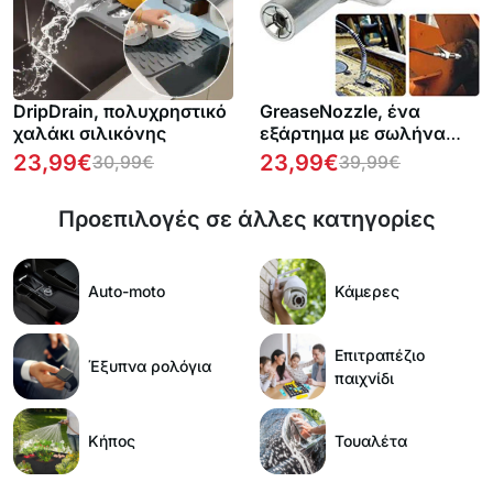
DripDrain, πολυχρηστικό
GreaseNozzle, ένα
χαλάκι σιλικόνης
εξάρτημα με σωλήνα
που ταιριάζει σε όλους
23,99
€
23,99
€
30,99
€
39,99
€
τους γρασαδόρους
Προεπιλογές σε άλλες κατηγορίες
Auto-moto
Κάμερες
Επιτραπέζιο
Έξυπνα ρολόγια
παιχνίδι
Κήπος
Τουαλέτα