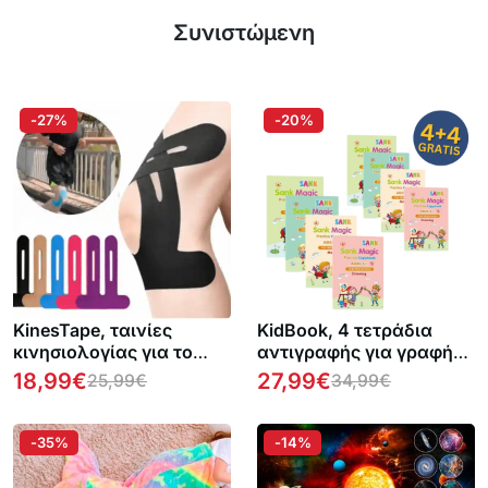
Συνιστώμενη
-27%
-20%
KinesTape, ταινίες
KidBook, 4 τετράδια
κινησιολογίας για το
αντιγραφής για γραφή
γόνατο (10 τεμάχια)
και ζωγραφική με το
18,99
€
27,99
€
25,99
€
34,99
€
Μαγικό στυλό, τα οποία
σβήνουν αυτόματα όταν
στεγνώνουν (1+1
-35%
-14%
ΔΩΡΕΑΝ)