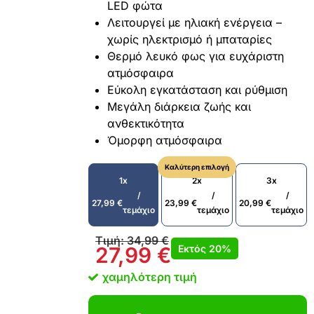
LED φώτα
Λειτουργεί με ηλιακή ενέργεια –
χωρίς ηλεκτρισμό ή μπαταρίες
Θερμό λευκό φως για ευχάριστη
ατμόσφαιρα
Εύκολη εγκατάσταση και ρύθμιση
Μεγάλη διάρκεια ζωής και
ανθεκτικότητα
Όμορφη ατμόσφαιρα
Καλύτερη επιλογή
1x
2x
3x
/
/
/
27,99
€
23,99
€
20,99
€
τεμάχιο
τεμάχιο
τεμάχιο
Τιμή:
34,99
€
Εκτός
20%
27,99
€
χαμηλότερη τιμή