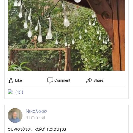
Like
Comment
Share
(10)
Νικολαοσ
41 min
·
συνιστάται, καλή ποιότητα