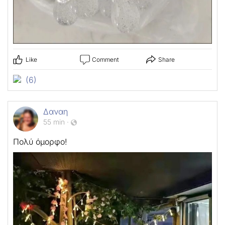
Like
Comment
Share
(6)
Δαναη
55 min
·
Πολύ όμορφο!