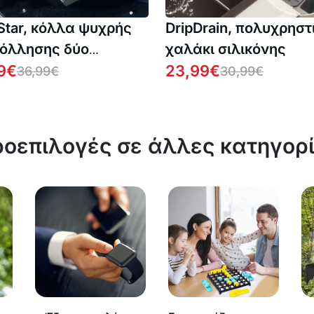
Star, κόλλα ψυχρής
DripDrain, πολυχρηστ
όλλησης δύο
χαλάκι σιλικόνης
ατικών για εύκολη
9
€
23,99
€
36,99
€
30,99
€
κευή (2 μπουκάλια)
οεπιλογές σε άλλες κατηγορ