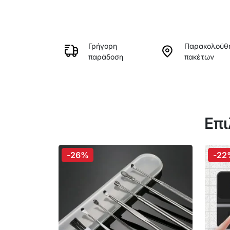
Γρήγορη
Παρακολούθ
παράδοση
πακέτων
Επι
-26%
-22