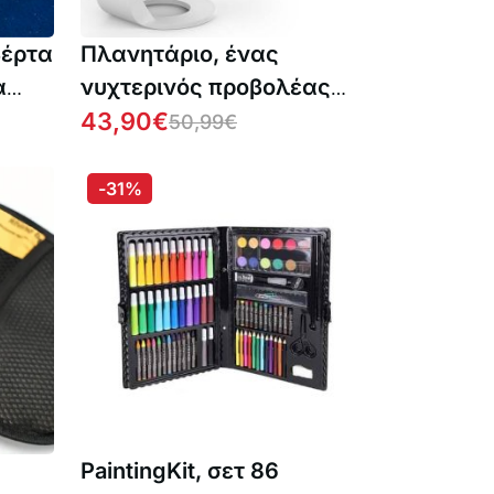
βέρτα
Πλανητάριο, ένας
α
νυχτερινός προβολέας
που δείχνει 12
43,90
€
50,99
€
διαφορετικούς τύπους
γαλαξιών, αστερισμών
-31%
και πλανητών
PaintingKit, σετ 86