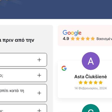
4.9
Βασισμέ
 πριν από την
ο;
Asta Čiukšienė
14 Φεβρουαρίου, 2024
σπίτι κατά τη
ν;