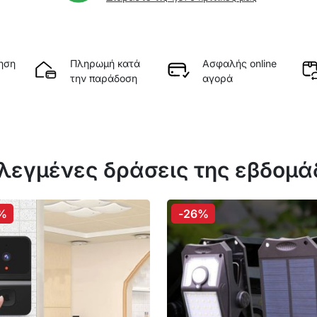
ηση
Πληρωμή κατά
Ασφαλής online
την παράδοση
αγορά
λεγμένες δράσεις της εβδομ
%
-26%