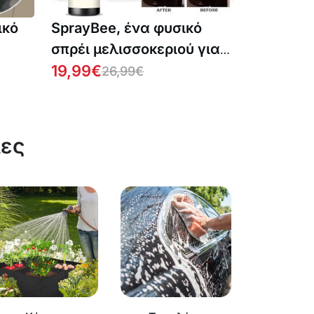
ικό
SprayBee, ένα φυσικό
σπρέι μελισσοκεριού για
την αποκατάσταση
19,99
€
26,99
€
ξύλινων επιφανειών
ίες