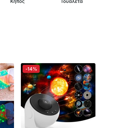
Κήπος
Τουαλέτα
-14%