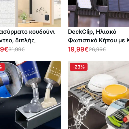
, ασύρματο κουδούνι
DeckClip, Ηλιακό
ίντεο, διπλής
Φωτιστικό Κήπου με 
ύθυνσης ήχο και
99
€
και Αισθητήρα Κίνησ
19,99
€
31,99
€
26,99
€
νευτή κίνησης
%
-23%