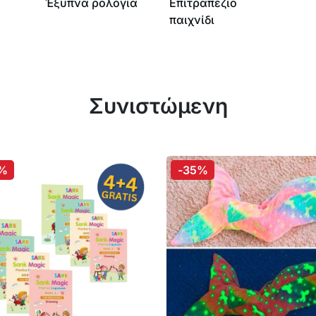
Έξυπνα ρολόγια
Επιτραπέζιο
παιχνίδι
Συνιστώμενη
%
-35%