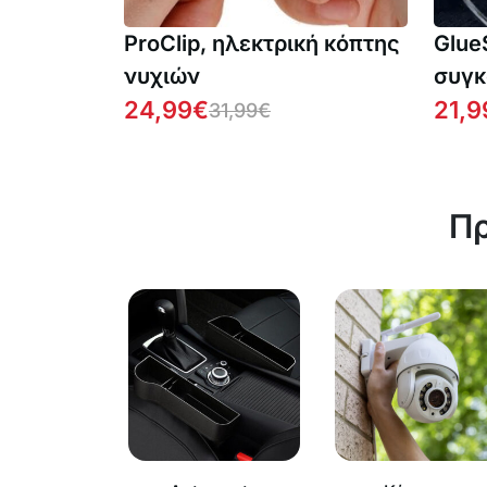
ProClip, ηλεκτρική κόπτης
Glue
νυχιών
συγκ
24,99
€
συστ
21,9
31,99
€
επισ
Πρ