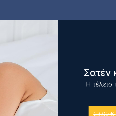
Σατέν 
Η τέλεια 
28,99
€