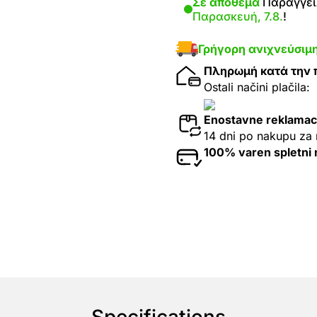
Σε απόθεμα
Παραγγείλ
Παρασκευή, 7.8.
!
Γρήγορη ανιχνεύσιμ
Πληρωμή κατά την
Ostali načini plačila:
Enostavne reklamac
14 dni po nakupu za 
100% varen spletni