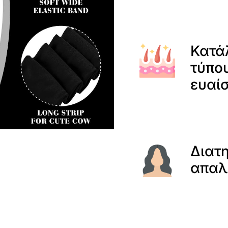
Κατά
τύπου
ευαί
Διατ
απαλ