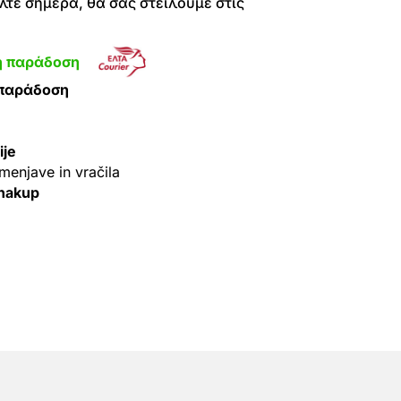
τε σήμερα, θα σας στείλουμε στις
η παράδοση
 παράδοση
ije
menjave in vračila
 nakup