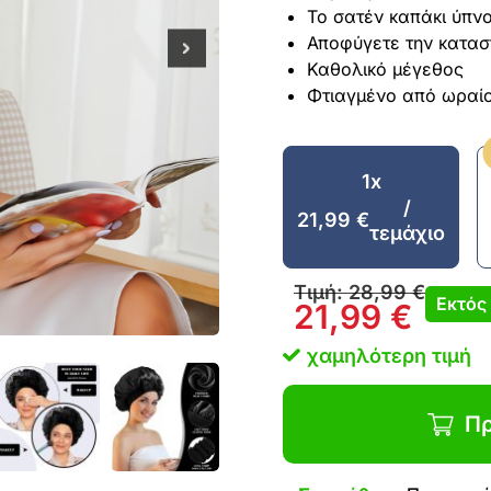
Το σατέν καπάκι ύπνο
Αποφύγετε την κατασ
Καθολικό μέγεθος
Φτιαγμένο από ωραίο
1x
/
21,99
€
τεμάχιο
Τιμή:
28,99
€
Εκτός
21,99
€
χαμηλότερη τιμή
Πρ