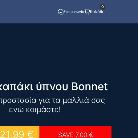
0
Επικοινωνία
Καλάθι
καπάκι ύπνου Bonnet
προστασία για τα μαλλιά σας
ενώ κοιμάστε!
21,99
€
SAVE
7,00
€