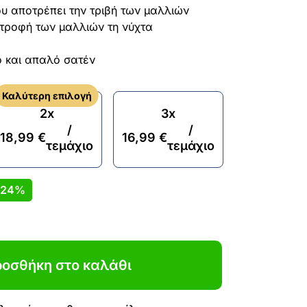
υ αποτρέπει την τριβή των μαλλιών
τροφή των μαλλιών τη νύχτα
 και απαλό σατέν
Καλύτερη επιλογή
2x
3x
/
/
18,99
€
16,99
€
τεμάχιο
τεμάχιο
24%
οσθήκη στο καλάθι